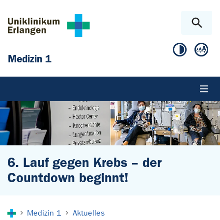
Zum Hauptinhalt springen
Skip to page footer
Medizin 1
6. Lauf gegen Krebs – der
Countdown beginnt!
Sie sind hier:
Medizin 1
Aktuelles