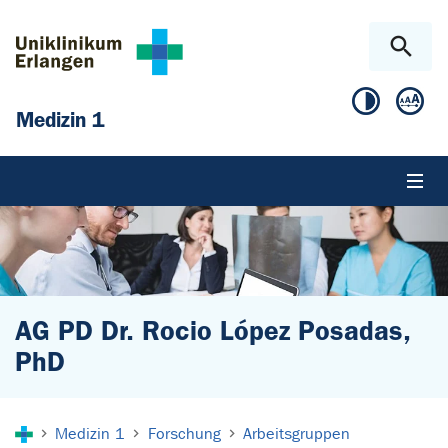
Zum Hauptinhalt springen
Skip to page footer
Medizin 1
AG PD Dr. Rocio López Posadas,
PhD
Sie sind hier:
Medizin 1
Forschung
Arbeitsgruppen