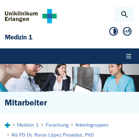
Zum Hauptinhalt springen
Skip to page footer
Medizin 1
Mitarbeiter
Sie sind hier:
Medizin 1
Forschung
Arbeitsgruppen
AG PD Dr. Rocio López Posadas, PhD