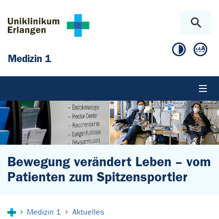
Zum Hauptinhalt springen
Skip to page footer
Medizin 1
Bewegung verändert Leben – vom
Patienten zum Spitzensportler
Sie sind hier:
Medizin 1
Aktuelles