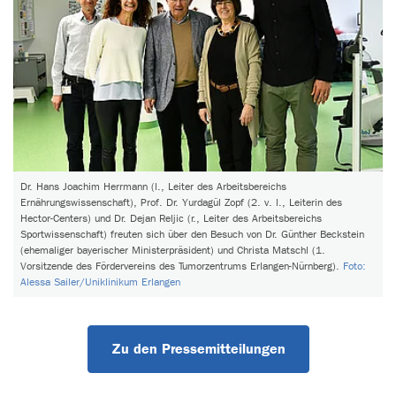
Dr. Hans Joachim Herrmann (l., Leiter des Arbeitsbereichs
Ernährungswissenschaft), Prof. Dr. Yurdagül Zopf (2. v. l., Leiterin des
Hector-Centers) und Dr. Dejan Reljic (r., Leiter des Arbeitsbereichs
Sportwissenschaft) freuten sich über den Besuch von Dr. Günther Beckstein
(ehemaliger bayerischer Ministerpräsident) und Christa Matschl (1.
Vorsitzende des Fördervereins des Tumorzentrums Erlangen-Nürnberg).
Foto:
Alessa Sailer/Uniklinikum Erlangen
Zu den Pressemitteilungen