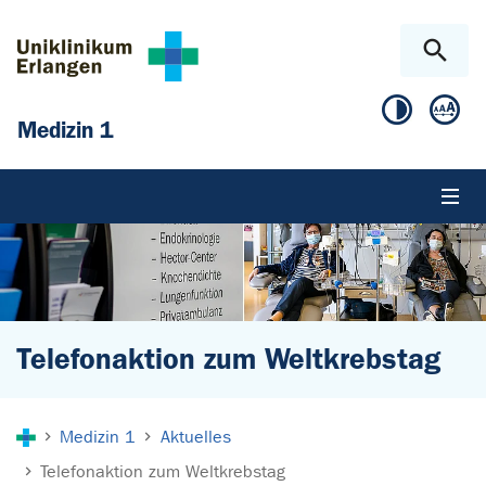
Zum Hauptinhalt springen
Skip to page footer
Medizin 1
Telefonaktion zum Weltkrebstag
Sie sind hier:
Medizin 1
Aktuelles
Telefonaktion zum Weltkrebstag