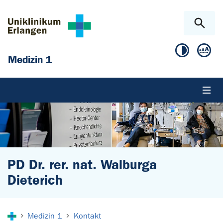
Zum Hauptinhalt springen
Skip to page footer
Medizin 1
PD Dr. rer. nat. Walburga
Dieterich
Sie sind hier:
Medizin 1
Kontakt